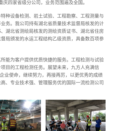
、重庆四家省级分公司，业务范围遍及全国。
与特种设备检测、岩土试验、工程勘察、工程测量与
等业务。我公司持有湖北省质量技术监督局核发的计
书、湖北省测绘局核发的测绘资质证书、湖北省住房
监督局颁发的水运工程结构乙级资质，具备数百项参
其所能为客户提供优质快捷的服务。工程检测与试验
个项目的工程检测任务。展望未来，九方人充满信
的企业使命，继续努力，再接再厉，以更优秀的成绩
益高、专业技术强、管理服务优的国际一流检测公司