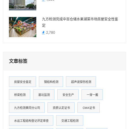
九方检测完成中百仓储水果湖菜市场房屋安全性鉴
定
2,780
文章标签
房屋安全鉴定
钢结构检测
超声波探伤检测
桥梁检测
基坑监测
安全生产
一穿一戴
九方检测黄冈分公司
资质认定证书
CMA证书
水运工程结构登记评定审查
交通工程检测