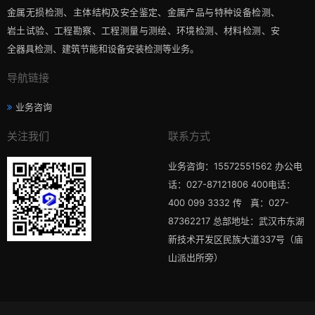
金属无损检测、主体结构及安全鉴定、金属产品与特种设备检测、
岩土试验、工程勘察、工程测量与测绘、环境检测、材料检测、安
全器具检测、建筑节能和设备安装检测等业务。
导航链接
业务咨询
关注我们
联系方式
业务咨询：15572551562 办公电
话：027-87121806 400电话：
400 099 3332 传 真：027-
87362217 总部地址：武汉市东湖
新技术开发区民族大道337号（庙
山派出所旁）