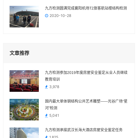
九方检测圆满完成襄阳机场T2旅客航站楼结构检测
2020-10-28
文章推荐
九方检测参加2019年度房屋安全鉴定从业人员继续
教育培训
3,978
国内最大单体钢结构公共艺术雕塑——光谷广场“星
河”检测
5,041
九方检测承接武汉长海大酒店房屋安全鉴定任务
1,825